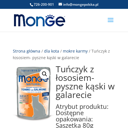
726-200-901
info@mongepolska.pl
Strona główna
/
dla kota
/
mokre karmy
/ Tuńczyk z
łososiem- pyszne kąski w galarecie
Tuńczyk z
łososiem-
pyszne kąski w
galarecie
Atrybut produktu:
Dostępne
opakowania:
Saszetka 80g