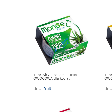
Tuńczyk z aloesem – LINIA
Tuńc
OWOCOWA dla kociąt
OWO
Linia:
Fruit
Lini