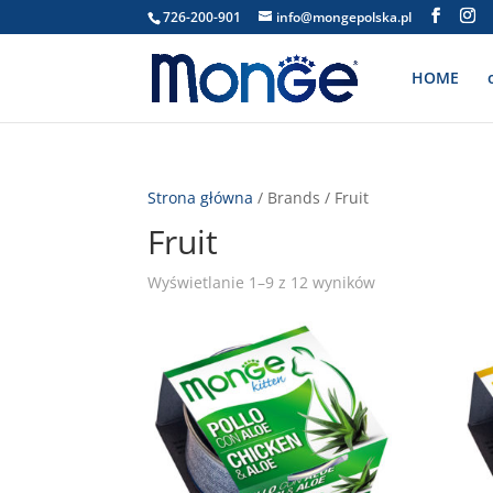
726-200-901
info@mongepolska.pl
HOME
Strona główna
/ Brands / Fruit
Fruit
Wyświetlanie 1–9 z 12 wyników