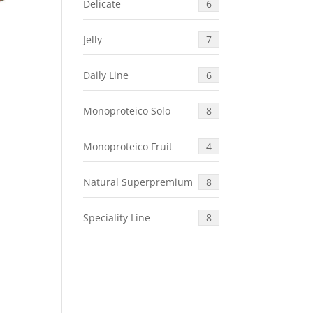
Delicate
6
Jelly
7
Daily Line
6
Monoproteico Solo
8
Monoproteico Fruit
4
Natural Superpremium
8
Speciality Line
8