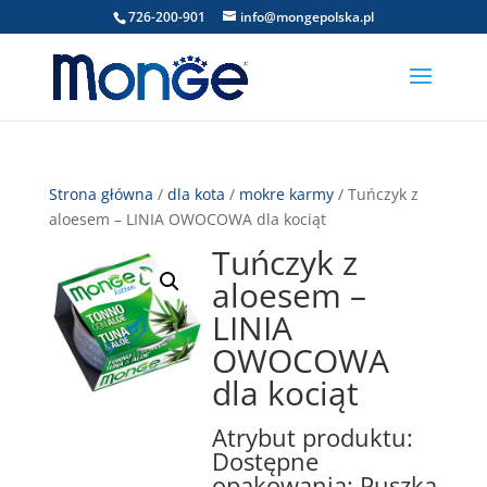
726-200-901
info@mongepolska.pl
Strona główna
/
dla kota
/
mokre karmy
/ Tuńczyk z
aloesem – LINIA OWOCOWA dla kociąt
Tuńczyk z
aloesem –
LINIA
OWOCOWA
dla kociąt
Atrybut produktu:
Dostępne
opakowania: Puszka