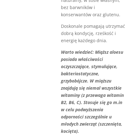
naturalny, w sosie własnym,
bez barwników i
konserwantów oraz glutenu.
Doskonale pomagają utrzymać
dobrą kondycję, rześkość i
energię każdego dnia.
Warto wiedzieć: Miąższ aloesu
posiada właściwości
oczyszczające, stymulujące,
bakteriostatyczne,
grzybobójcze. W miąższu
znajdują się niemal wszystkie
witaminy (z przewaga witamin
B2, B6, C). Stosuje się go m.in
w celu podwyższenia
odporności szczególnie u
młodych zwierząt (szczenięta,
kocięta).