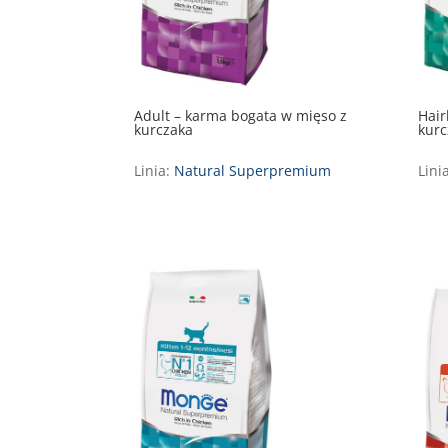
Adult – karma bogata w mięso z
Hair
kurczaka
kurc
Linia:
Natural Superpremium
Lini