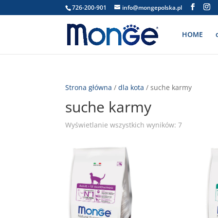
726-200-901
info@mongepolska.pl
HOME
Strona główna
/
dla kota
/ suche karmy
suche karmy
Wyświetlanie wszystkich wyników: 7