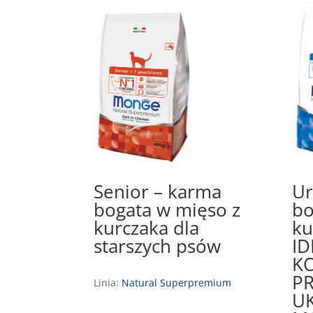
Senior – karma
Ur
bogata w mięso z
bo
kurczaka dla
ku
starszych psów
ID
K
P
Linia:
Natural Superpremium
U