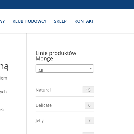
WY
KLUB HODOWCY
SKLEP
KONTAKT
Linie produktów
Monge
iną
All
kiem
Natural
15
nych
Delicate
6
ści.
Jelly
7