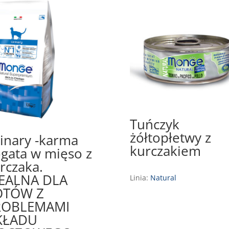
Tuńczyk
żółtopłetwy z
inary -karma
kurczakiem
gata w mięso z
rczaka.
EALNA DLA
Linia:
Natural
OTÓW Z
ROBLEMAMI
KŁADU