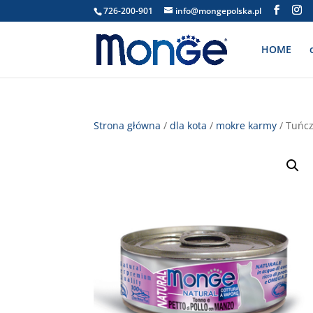
726-200-901
info@mongepolska.pl
HOME
Strona główna
/
dla kota
/
mokre karmy
/ Tuńcz