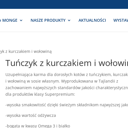
o MONGE
NASZE PRODUKTY
AKTUALNOŚCI
WYSTA
yk z kurczakiem i wołowiną
Tuńczyk z kurczakiem i wołow
Uzupełniająca karma dla dorosłych kotów z tuńczykiem, kurcza
i wołowiną w sosie własnym. Wyprodukowana w Tajlandii z
zachowaniem najwyższych standardów jakości charakterystycz
dla produktów klasy Superpremium:
-wysoka smakowitość dzięki świeżym składnikom najwyższej jako
-wysoka wartość odżywcza
-bogata w kwasy Omega 3 i białko