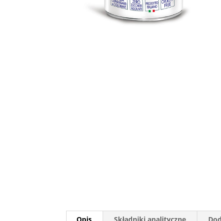
Opis
Składniki analityczne
Dod