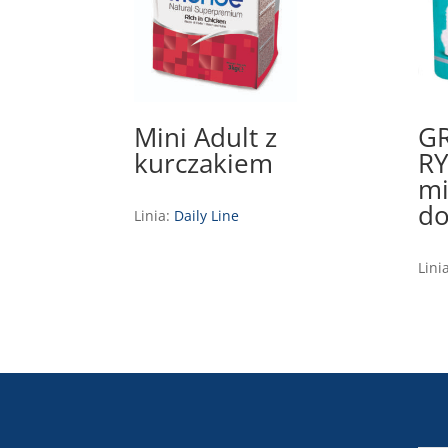
Mini Adult z
G
kurczakiem
RY
mi
do
Linia:
Daily Line
Lini