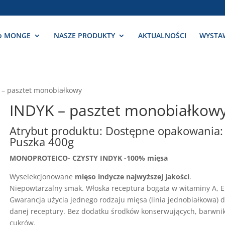
o MONGE
NASZE PRODUKTY
AKTUALNOŚCI
WYSTA
 – pasztet monobiałkowy
INDYK – pasztet monobiałkow
Atrybut produktu: Dostępne opakowania:
Puszka 400g
MONOPROTEICO- CZYSTY INDYK -100% mięsa
Wyselekcjonowane
mięso indycze najwyższej jakości
.
Niepowtarzalny smak. Włoska receptura bogata w witaminy A, E
Gwarancja użycia jednego rodzaju mięsa (linia jednobiałkowa) d
danej receptury. Bez dodatku środków konserwujących, barwni
cukrów.