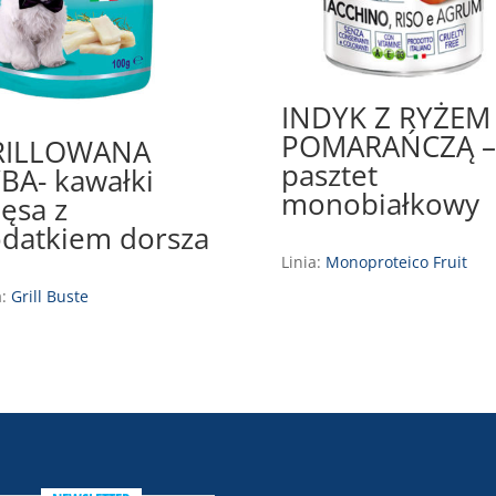
INDYK Z RYŻEM 
POMARAŃCZĄ –
RILLOWANA
pasztet
BA- kawałki
monobiałkowy
ęsa z
datkiem dorsza
Linia:
Monoproteico Fruit
a:
Grill Buste