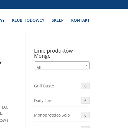
WY
KLUB HODOWCY
SKLEP
KONTAKT
Linie produktów
Monge
y
All
Grill Buste
6
Daily Line
6
, D3.
la
Monoproteico Solo
8
ków i