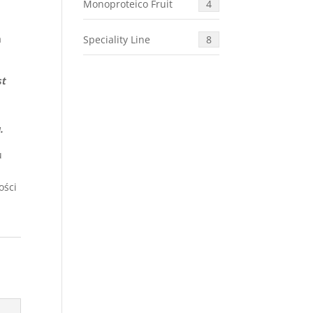
Monoproteico Fruit
4
a
Speciality Line
8
st
.
u
ości