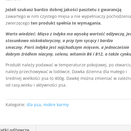
Jeżeli szukasz bardzo dobrej jakości pasztetu z gwarancją
zawartego w nim czystego mięsa a nie wypełniaczy pochodzeni
zwierzęcego
ten produkt spełnia te wymagania.
Warto wiedzieć: Mięso z indyka ma wysoką wartość odżywczą, je
stosunkowo niskokaloryczny, a przy tym sycący i bardzo
smaczny. Pierś indyka jest najchudszym mięsem, a jednocześnie
dobrym źródłem niacyny, selenu, witamin B6 i B12, a także cynku
Produkt należy podawać w temperaturze pokojowej, po otwarci
należy przechowywać w lodówce. Dawka dzienna dla małego i
średniej wielkości psa to 400g. Dawkę można zmieniać w zależn
od rasy,wieku i aktywności psa.
Kategorie:
dla psa
,
mokre karmy
atki odżywcze