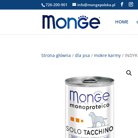
726-200-901
info@mongepolska.pl
HOME
Strona główna
/
dla psa
/
mokre karmy
/ INDYK