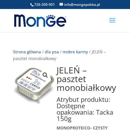
726-200-901
info@mongepolska.pl
Strona główna
/
dla psa
/
mokre karmy
/ JELEŃ –
pasztet monobiałkowy
JELEŃ –
pasztet
monobiałkowy
Atrybut produktu:
Dostępne
opakowania: Tacka
150g
MONOPROTEICO- CZYSTY