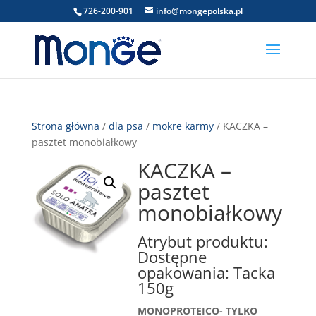
726-200-901
info@mongepolska.pl
Strona główna
/
dla psa
/
mokre karmy
/ KACZKA –
pasztet monobiałkowy
KACZKA –
pasztet
monobiałkowy
Atrybut produktu:
Dostępne
opakowania: Tacka
150g
MONOPROTEICO- TYLKO