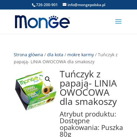
726-200-901
info@mongepolska.pl
Strona główna
/
dla kota
/
mokre karmy
/ Tuńczyk z
papają- LINIA OWOCOWA dla smakoszy
Tuńczyk z
papają- LINIA
OWOCOWA
dla smakoszy
Atrybut produktu:
Dostępne
opakowania: Puszka
80g