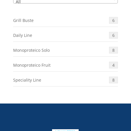
All
Grill Buste
6
Daily Line
6
Monoproteico Solo
8
Monoproteico Fruit
4
Speciality Line
8