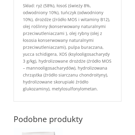
Skład: ryż (58%), łosoś (świeży 8%,
odwodniony 10%), tuńczyk (odwodniony
10%), drożdże (źródło MOS i witaminy B12),
olej roślinny (konserwowany naturalnymi
przeciwutleniaczami ), olej rybny (olej z
łososia konserwowany naturalnymi
przeciwutleniaczami), pulpa buraczana,
yucca schidigera, XOS (ksylooligosacharydy
3 g/kg), hydrolizowane drożdże (źródło MOS
– mannooligosacharydów), hydrolizowana
chrząstka (źródło siarczanu chondroityny),
hydrolizowane skorupiaki źródło
glukozaminy), metylosulfonylometan.
Podobne produkty