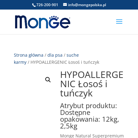
726-200-901
info@mongepolska.pl
Strona główna
/
dla psa
/
suche
karmy
/ HYPOALLERGENIC Łosoś i tuńczyk
HYPOALLERGE
NIC Łosoś i
tuńczyk
Atrybut produktu:
Dostępne
opakowania: 12kg,
2,5kg
Monge Natural Superpremium