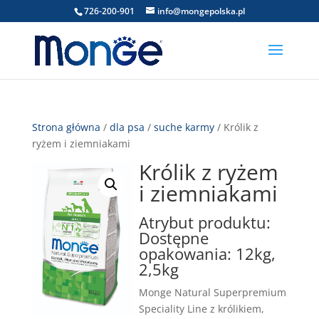
726-200-901
info@mongepolska.pl
Strona główna
/
dla psa
/
suche karmy
/ Królik z
ryżem i ziemniakami
Królik z ryżem
i ziemniakami
Atrybut produktu:
Dostępne
opakowania: 12kg,
2,5kg
Monge Natural Superpremium
Speciality Line z królikiem,