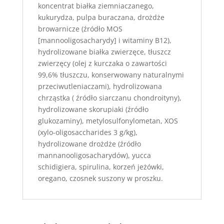
koncentrat białka ziemniaczanego,
kukurydza, pulpa buraczana, drożdże
browarnicze (źródło MOS
[mannooligosacharydy] i witaminy B12),
hydrolizowane białka zwierzęce, tłuszcz
zwierzęcy (olej z kurczaka o zawartości
99,6% tłuszczu, konserwowany naturalnymi
przeciwutleniaczami), hydrolizowana
chrząstka ( źródło siarczanu chondroityny),
hydrolizowane skorupiaki (źródło
glukozaminy), metylosulfonylometan, XOS
(xylo-oligosaccharides 3 g/kg),
hydrolizowane drożdże (źródło
mannanooligosacharydów), yucca
schidigiera, spirulina, korzeń jeżówki,
oregano, czosnek suszony w proszku.