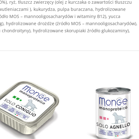
), ryż, tłuszcz zwierzęcy (olej z kurczaka o zawartości tłuszczu
utleniaczami ), kukurydza, pulpa buraczana, hydrolizowane
ródło MOS – mannooligosacharydów i witaminy B12), yucca
/kg), hydrolizowane drożdże (źródło MOS – mannooligosacharydów),
 chondroityny), hydrolizowane skorupiaki źródło glukozaminy),