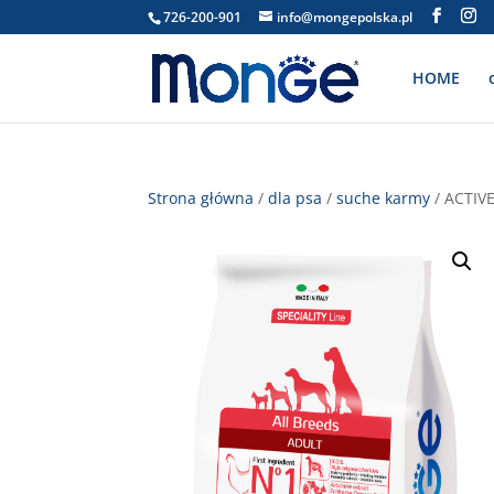
726-200-901
info@mongepolska.pl
HOME
Strona główna
/
dla psa
/
suche karmy
/ ACTIVE