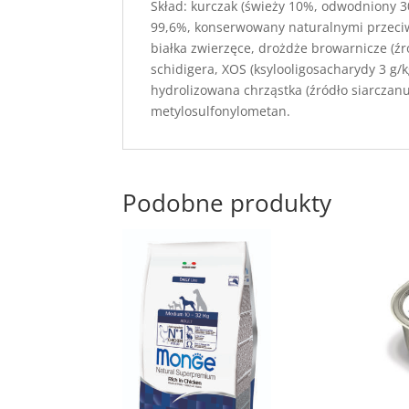
Skład: kurczak (świeży 10%, odwodniony 30%
99,6%, konserwowany naturalnymi przeciw
białka zwierzęce, drożdże browarnicze (ź
schidigera, XOS (ksylooligosacharydy 3 g
hydrolizowana chrząstka (źródło siarczanu
metylosulfonylometan.
Podobne produkty