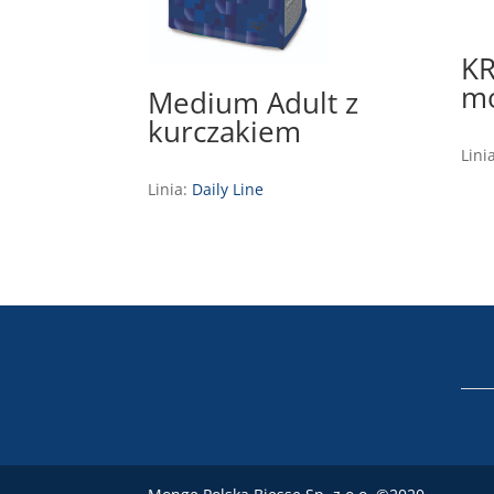
KR
mo
Medium Adult z
kurczakiem
Lini
Linia:
Daily Line