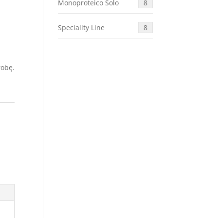
Monoproteico Solo
8
Speciality Line
8
robę.