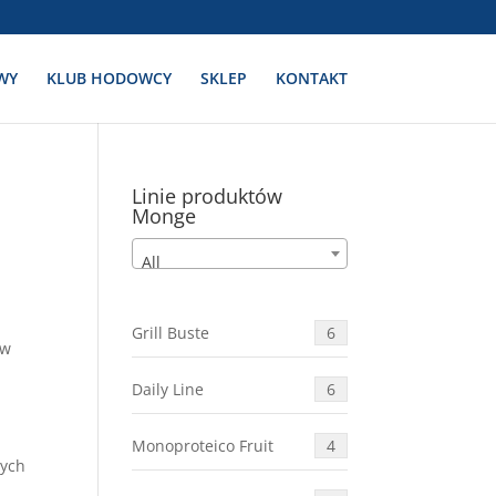
WY
KLUB HODOWCY
SKLEP
KONTAKT
Linie produktów
Monge
All
Grill Buste
6
 w
Daily Line
6
Monoproteico Fruit
4
nych